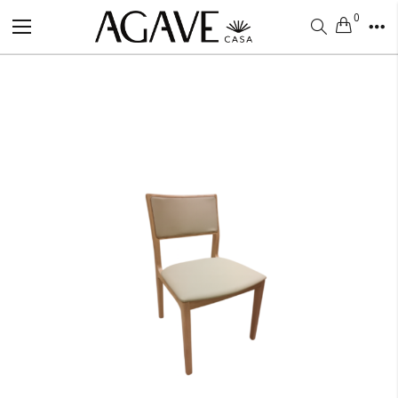
0
Alternar
Nav