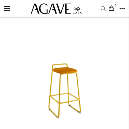
0
Alternar
Nav