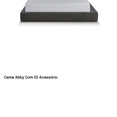
Cama Abby Com 02 Acessório