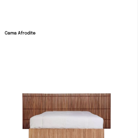
Cama Afrodite