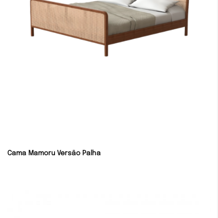
Cama Mamoru Versão Palha