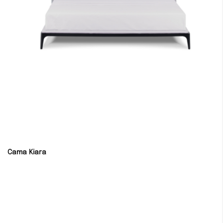
Cama Kiara