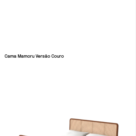
Cama Mamoru Versão Couro