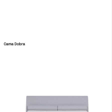
Cama Dobra