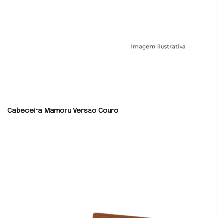
Cabeceira Mamoru Versao Couro