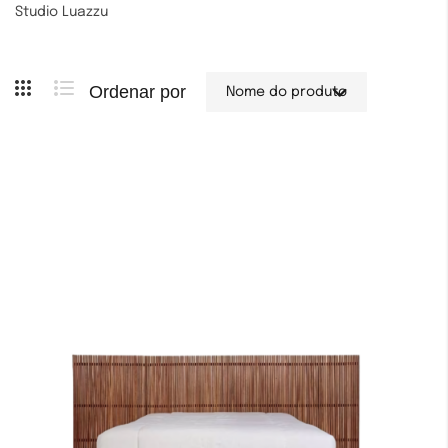
Studio Luazzu
Ordenar por