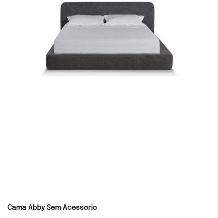
Cama Abby Sem Acessorio