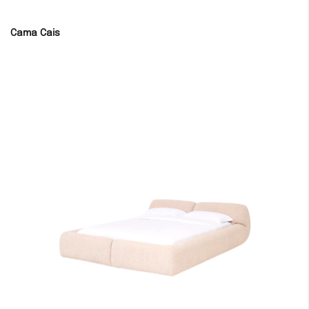
Cama Cais