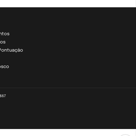
ntos
jos
Pontuação
osco
0667