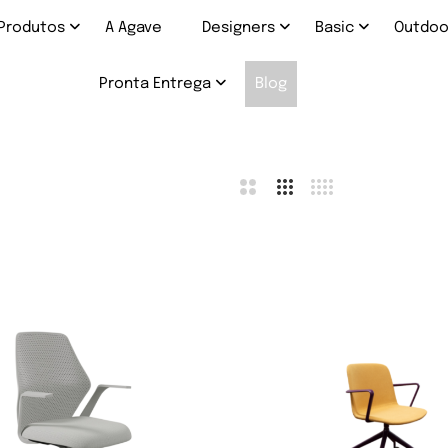
Produtos
A Agave
Designers
Basic
Outdo
Pronta Entrega
Blog
bar
sta