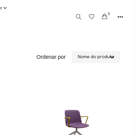
or
0
Cart
Ordenar por